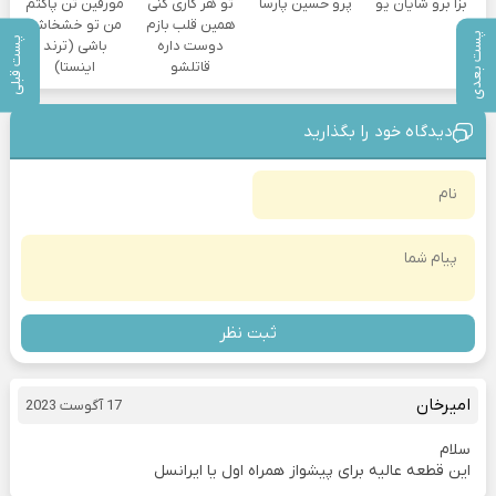
بزا برو شایان یو
پرو حسین پارسا
تو هر کاری کنی
مورفین تن پاکتم
همین قلب بازم
من تو خشخاش
پست بعدی
پست قبلی
دوست داره
باشی (ترند
قاتلشو
اینستا)
دیدگاه خود را بگذارید
ثبت نظر
امیرخان
17 آگوست 2023
سلام
این قطعه عالیه برای پیشواز همراه اول یا ایرانسل