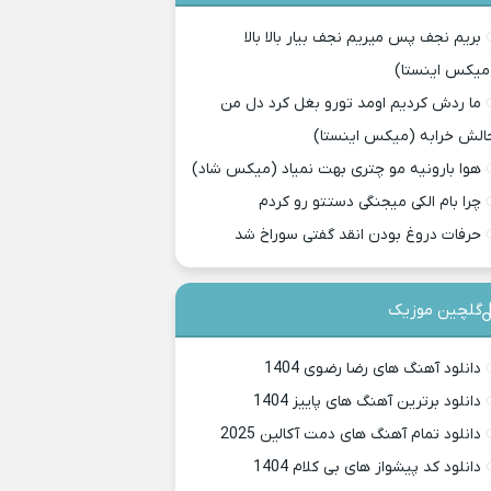
بریم نجف پس میریم نجف بیار بالا بالا
میکس اینستا)
ما ردش کردیم اومد تورو بغل کرد دل من
الش خرابه (میکس اینستا)
هوا بارونیه مو چتری بهت نمیاد (میکس شاد)
چرا بام الکی میجنگی دستتو رو کردم
حرفات دروغ بودن انقد گفتی سوراخ شد
گلچین موزیک
دانلود آهنگ های رضا رضوی 1404
دانلود برترین آهنگ های پاییز 1404
دانلود تمام آهنگ های دمت آکالین 2025
دانلود کد پیشواز های بی کلام 1404