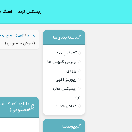
ریمیکس ترند
آهنگ ج
خانه
/
آهنگ های جد
دسته‌بندی‎‌‌ها
(هوش مصنوعی)
آهنگ پیشواز
برترین گلچین ها
بزودی
رپورتاژ آگهی
ریمیکس های
ترند
دانلود آهنگ آ
مداحی جدید
مصنوعی)
پیوندها