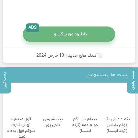
ADS
دانلــود موزیــکیـــو
آهنگ های جدید
10 مارس 2024
پست بعدی
پست قبلی
پست های پیشنهادی
بگم داداش بگی
صدام کنی بگم
پتک شروین
قول میدم تا
جونم داداش
جونم عمه (ترند
حاجی پور
تهش کنارت
(ترند اینستا)
اینستا)
بمونم قول بده تا
تهش