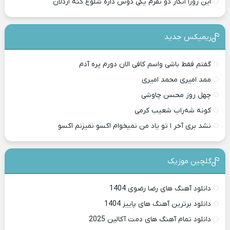
این روزا انگار دو نفرم یکی دوس داره شلوغ کنه اردلان
ریمیکس جدید
گفتم فقط باشی واسم کافی الان دورم پره آدم
ممد امیری محمد امیری
چهل روز محسن چاوشی
کونه شه‌راب شعیب کرمی
نشد بری آخر ا تو یاد من نمیخوام اکسو نمیزنم اکسو
گلچین موزیک
دانلود آهنگ های رضا رضوی 1404
دانلود برترین آهنگ های پاییز 1404
دانلود تمام آهنگ های دمت آکالین 2025