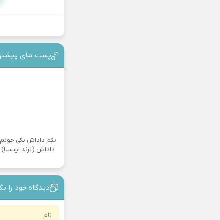
پست های پیشنه
بگم داداش بگی جونم
داداش (ترند اینستا)
دیدگاه خود را بگ