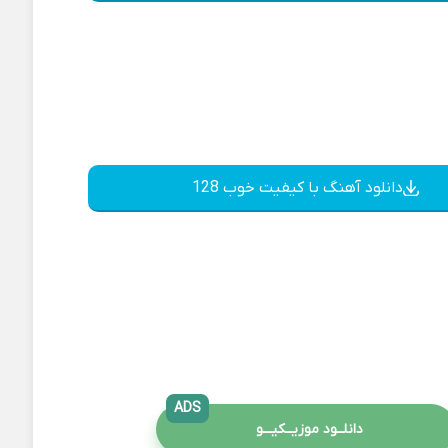
دانلود آهنگ با کیفیت خوب 128
ADS
دانلــود موزیــکیـــو