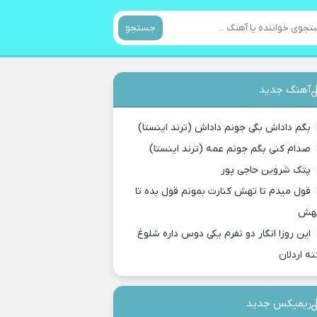
جستجو
آهنگ جدید
بگم داداش بگی جونم داداش (ترند اینستا)
صدام کنی بگم جونم عمه (ترند اینستا)
پتک شروین حاجی پور
قول میدم تا تهش کنارت بمونم قول بده تا
هش
این روزا انگار دو نفرم یکی دوس داره شلوغ
نه اردلان
ریمیکس جدید