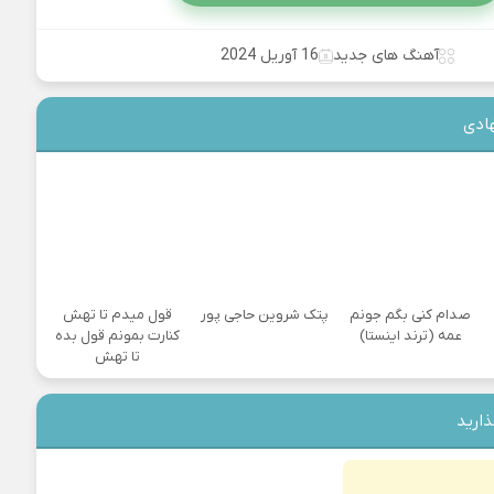
آهنگ های جدید
16 آوریل 2024
ادی
صدام کنی بگم جونم
پتک شروین حاجی پور
قول میدم تا تهش
عمه (ترند اینستا)
کنارت بمونم قول بده
تا تهش
ذارید