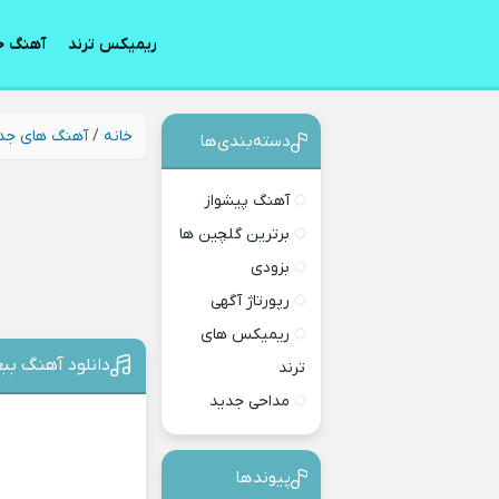
ریمیکس ترند
آهنگ ج
خانه
/
آهنگ های جد
دسته‌بندی‎‌‌ها
آهنگ پیشواز
برترین گلچین ها
بزودی
رپورتاژ آگهی
ریمیکس های
دانلود آهنگ بب
ترند
مداحی جدید
پیوندها