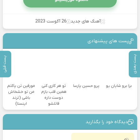
آهنگ های جدید
26 آگوست 2023
پست های پیشنهادی
پست بعدی
پست قبلی
بزا برو شایان یو
پرو حسین پارسا
تو هر کاری کنی
مورفین تن پاکتم
همین قلب بازم
من تو خشخاش
دوست داره
باشی (ترند
قاتلشو
اینستا)
دیدگاه خود را بگذارید