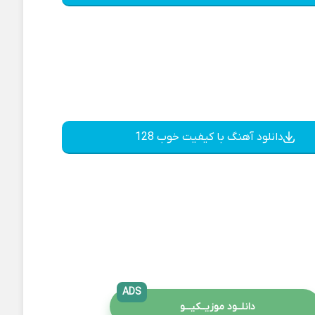
دانلود آهنگ با کیفیت خوب 128
ADS
دانلــود موزیــکیـــو