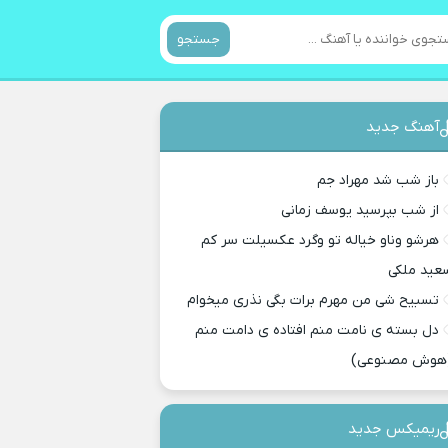
جستجو
آهنگ جدید
باز شب شد مهراد جم
از شب بپرسید یوسف زمانی
هرشو وناو خیاله تو وگرد عکسیلت سر کم
عید ملکی
تسبیح شی من مهرم برات بگی نذری میخوام
دل بسته ی نامت منم افتاده ی دامت منم
هوش مصنوعی)
ریمیکس جدید