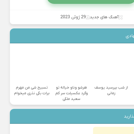
آهنگ های جدید
29 ژوئن 2023
ادی
از شب بپرسید یوسف
هرشو وناو خیاله تو
تسبیح شی من مهرم
زمانی
وگرد عکسیلت سر کم
برات بگی نذری میخوام
سعید ملکی
ذارید