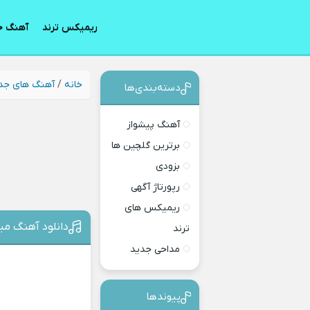
ریمیکس ترند
آهنگ ج
خانه
/
آهنگ های جد
دسته‌بندی‎‌‌ها
آهنگ پیشواز
برترین گلچین ها
بزودی
رپورتاژ آگهی
ریمیکس های
دانلود آهنگ م
ترند
مداحی جدید
پیوندها