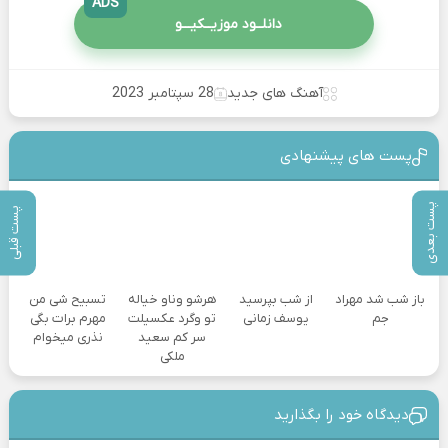
ADS
دانلــود موزیــکیـــو
آهنگ های جدید
28 سپتامبر 2023
پست های پیشنهادی
پست بعدی
پست قبلی
باز شب شد مهراد
از شب بپرسید
هرشو وناو خیاله
تسبیح شی من
جم
یوسف زمانی
تو وگرد عکسیلت
مهرم برات بگی
سر کم سعید
نذری میخوام
ملکی
دیدگاه خود را بگذارید