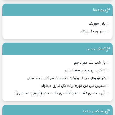
پیوندها
پاور موزیک
بهترین بک لینک
آهنگ جدید
باز شب شد مهراد جم
از شب بپرسید یوسف زمانی
هرشو وناو خیاله تو وگرد عکسیلت سر کم سعید ملکی
تسبیح شی من مهرم برات بگی نذری میخوام
دل بسته ی نامت منم افتاده ی دامت منم (هوش مصنوعی)
ریمیکس جدید