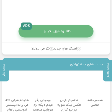
ADS
دانلــود موزیــکیـــو
آهنگ های جدید
25 می 2025
پست های پیشنهادی
پست بعدی
پست قبلی
محضر حامد
ماشینم پارس
پرسیدن بگو
شنیدم میگن مثه
الماسی
الکس پلاک جنوبه
مردم دیگه ازم
من برات نیستش
یار بیو کنارم
هرجایی صحبت
نتونستی باهام