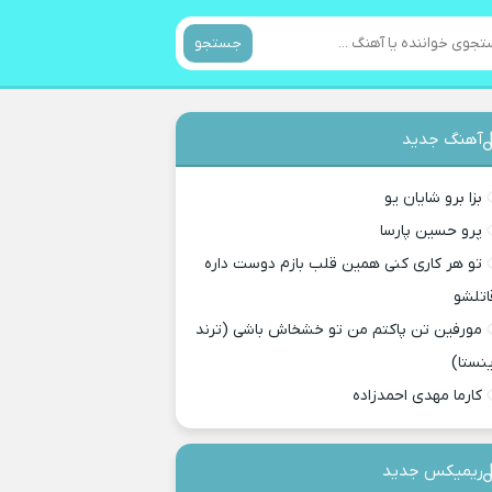
جستجو
آهنگ جدید
بزا برو شایان یو
پرو حسین پارسا
تو هر کاری کنی همین قلب بازم دوست داره
اتلشو
مورفین تن پاکتم من تو خشخاش باشی (ترند
ینستا)
کارما مهدی احمدزاده
ریمیکس جدید