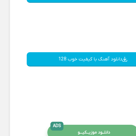
دانلود آهنگ با کیفیت خوب 128
ADS
دانلــود موزیــکیـــو