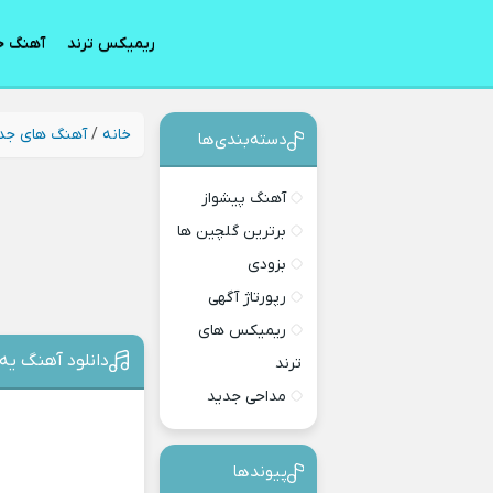
ریمیکس ترند
آهنگ ج
خانه
/
آهنگ های جد
دسته‌بندی‎‌‌ها
آهنگ پیشواز
برترین گلچین ها
بزودی
رپورتاژ آگهی
ریمیکس های
دانلود آهنگ یه
ترند
مداحی جدید
پیوندها