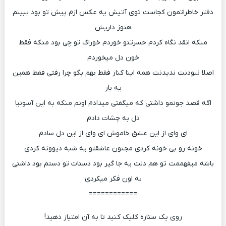
دفتر خاطراتمون کجاست توی آتیش یه عکس ازم پیش تو بود ببینم
هنوز داریش
منکه انقد نگاه کردم حسرتتو خوردم خوراک تو چی بود منکه فقط
خون دل میخوردم
اصلا نبودنت ندیدنت همه اینا کنار فقط بهم بگو چرا رفتی فقط همین
یه بار
اگه قصد جونمو داشتی که میگفتی میدادم اونم منکه به این آسونیا
دل به چشات دادم
ای وای از این عشق خاموش ای وای از این دل سادم
خونه رو بی خونه کردی مجنون عاشقتو یه شبه دیوونه کردی
باشه میفهممت تو هم دلت یه جا گیر بود دستات تو دستم بود داشتی
به اون فکر میکردی
============
روی یک ستاره کلیک کنید تا به آن امتیاز دهید!