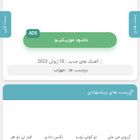
پست بعدی
پست قبلی
ADS
دانلــود موزیــکیـــو
آهنگ های جدید
10 ژوئن 2023
برچسب ها :
مهراب
پست های پیشنهادی
آرزوی من علی
تو گولی نوید
تکس دادی
قرار نی تو هر