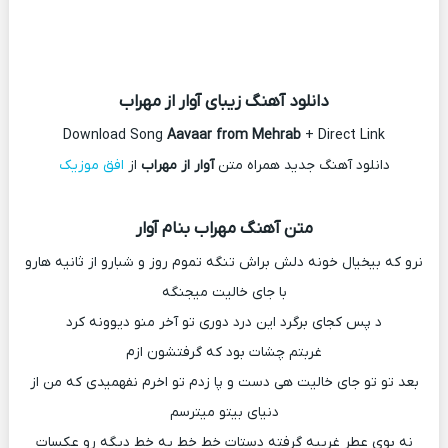
دانلود آهنگ زیبای آوار از مهراب
Download Song
Aavaar from Mehrab
+ Direct Link
دانلود آهنگ جدید همراه متن
آوار از مهراب
از
افق موزیک
متن آهنگ مهراب بنام آوار
نرو که بیخیال خونه دلش براش تنگه تموم روز و شبارو از ثانیه هارو
با جای خالیت میجنگه
د پس کجای برگرد این درد دوری تو آخر منو دیوونه کرد
غربتم چشات بود که گرفتشون ازم
بعد تو تو جای خالیت هی دست و پا زدم تو اخرم نفهمیدی که من از
دنیای بیتو میترسم
نه بوی عطر غریبه گرفته دستات خط خط یه خط دیگه رو عکسات