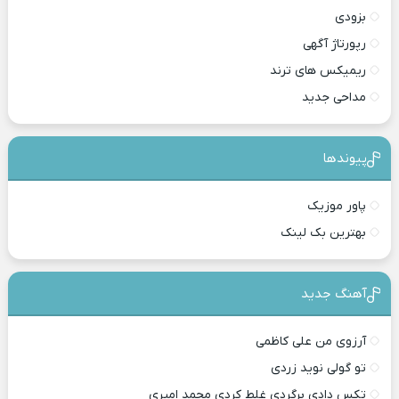
بزودی
رپورتاژ آگهی
ریمیکس های ترند
مداحی جدید
پیوندها
پاور موزیک
بهترین بک لینک
آهنگ جدید
آرزوی من علی کاظمی
تو گولی نوید زردی
تکس دادی برگردی غلط کردی محمد امیری