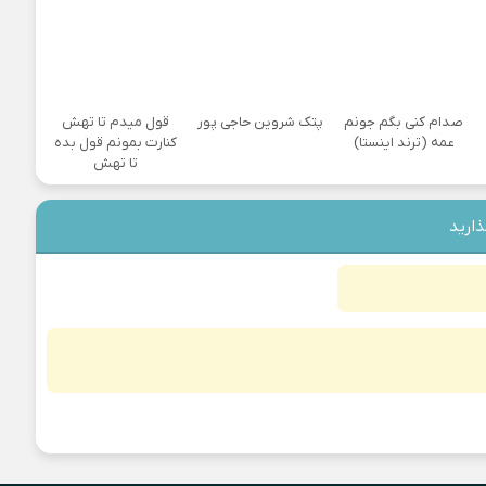
صدام کنی بگم جونم
پتک شروین حاجی پور
قول میدم تا تهش
عمه (ترند اینستا)
کنارت بمونم قول بده
تا تهش
ذارید