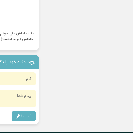
بگم داداش بگی جونم
داداش (ترند اینستا)
دیدگاه خود را بگ
ثبت نظر