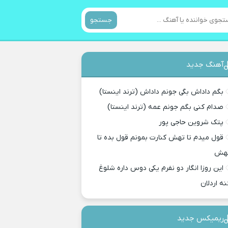
جستجو
آهنگ جدید
بگم داداش بگی جونم داداش (ترند اینستا)
صدام کنی بگم جونم عمه (ترند اینستا)
پتک شروین حاجی پور
قول میدم تا تهش کنارت بمونم قول بده تا
هش
این روزا انگار دو نفرم یکی دوس داره شلوغ
نه اردلان
ریمیکس جدید