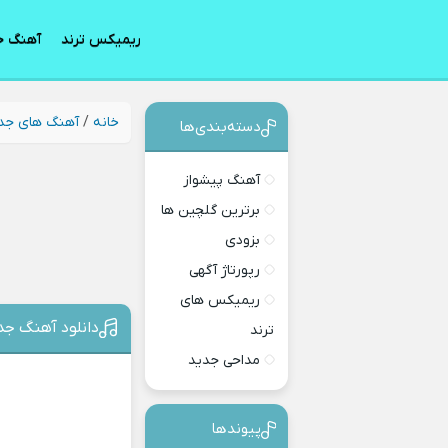
ریمیکس ترند
آهنگ ج
خانه
/
آهنگ های جد
دسته‌بندی‎‌‌ها
آهنگ پیشواز
برترین گلچین ها
بزودی
رپورتاژ آگهی
ریمیکس های
دانلود آهنگ جد
ترند
مداحی جدید
پیوندها