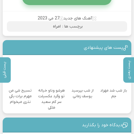
آهنگ های جدید
27 می 2023
برچسب ها :
امراه
پست های پیشنهادی
پست بعدی
پست قبلی
باز شب شد مهراد
از شب بپرسید
هرشو وناو خیاله
تسبیح شی من
جم
یوسف زمانی
تو وگرد عکسیلت
مهرم برات بگی
سر کم سعید
نذری میخوام
ملکی
دیدگاه خود را بگذارید