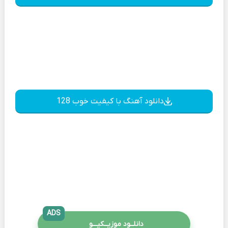
دانلود آهنگ با کیفیت خوب 128
ADS
دانلــود موزیــکیـــو