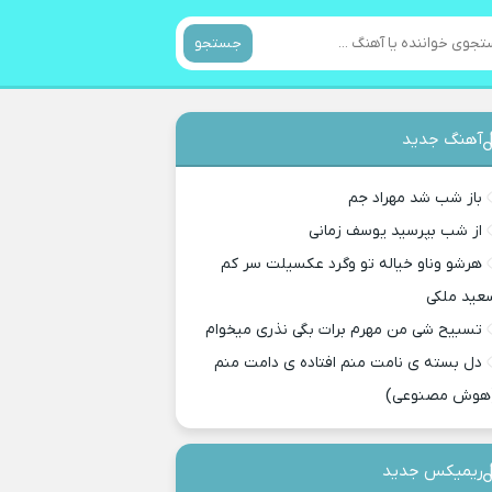
جستجو
آهنگ جدید
باز شب شد مهراد جم
از شب بپرسید یوسف زمانی
هرشو وناو خیاله تو وگرد عکسیلت سر کم
عید ملکی
تسبیح شی من مهرم برات بگی نذری میخوام
دل بسته ی نامت منم افتاده ی دامت منم
هوش مصنوعی)
ریمیکس جدید