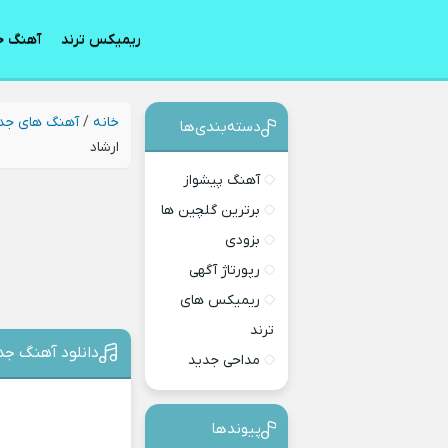
ریمیکس ترند
آهنگ ج
خانه
/
آهنگ های جد
دسته‌بندی‎‌‌ها
ارشاد
آهنگ پیشواز
برترین گلچین ها
بزودی
رپورتاژ آگهی
ریمیکس های
ترند
دانلود آهنگ جدی
مداحی جدید
پیوندها