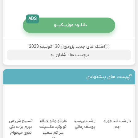
ADS
دانلــود موزیــکیـــو
آهنگ های جدید
،
بزودی
30 آگوست 2023
برچسب ها :
شایان یو
پست های پیشنهادی
باز شب شد مهراد
از شب بپرسید
هرشو وناو خیاله
تسبیح شی من
جم
یوسف زمانی
تو وگرد عکسیلت
مهرم برات بگی
سر کم سعید
نذری میخوام