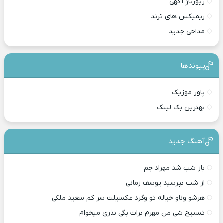
رپورتاژ آگهی
ریمیکس های ترند
مداحی جدید
پیوندها
پاور موزیک
بهترین بک لینک
آهنگ جدید
باز شب شد مهراد جم
از شب بپرسید یوسف زمانی
هرشو وناو خیاله تو وگرد عکسیلت سر کم سعید ملکی
تسبیح شی من مهرم برات بگی نذری میخوام