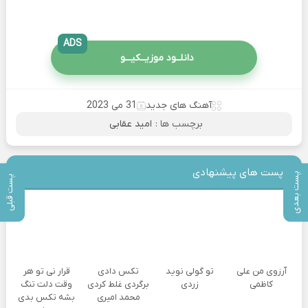
ADS
دانلــود موزیــکیـــو
آهنگ های جدید
31 می 2023
برچسب ها :
امید عقابی
پست های پیشنهادی
پست بعدی
پست قبلی
آرزوی من علی
تو گولی نوید
تکس دادی
قرار نی تو هر
کاظمی
زردی
برگردی غلط کردی
وقت دلت تنگ
محمد امیری
بشه تکس بدی