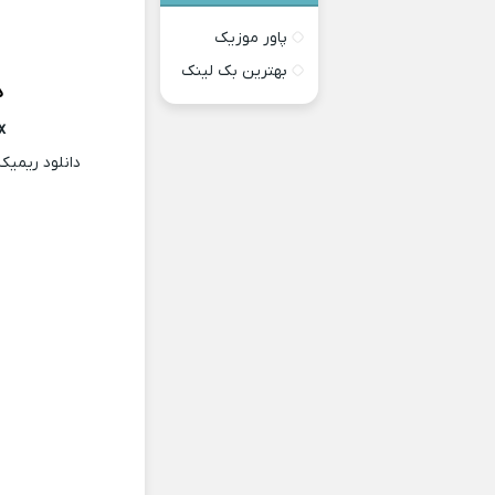
پاور موزیک
بهترین بک لینک
د
x
دانلود ریمی