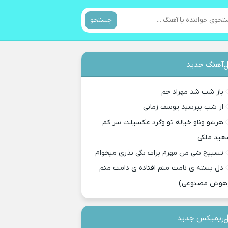
جستجو
آهنگ جدید
باز شب شد مهراد جم
از شب بپرسید یوسف زمانی
هرشو وناو خیاله تو وگرد عکسیلت سر کم
عید ملکی
تسبیح شی من مهرم برات بگی نذری میخوام
دل بسته ی نامت منم افتاده ی دامت منم
هوش مصنوعی)
ریمیکس جدید