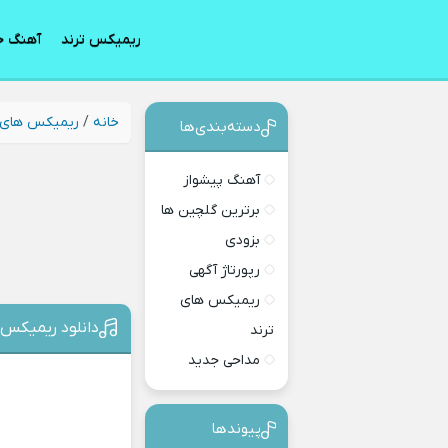
ریمیکس ترند
آهنگ ج
خانه
/
ریمیکس های 
دسته‌بندی‎‌‌ها
آهنگ پیشواز
برترین گلچین ها
بزودی
رپورتاژ آگهی
ریمیکس های
دانلود ریمیکس
ترند
مداحی جدید
پیوندها