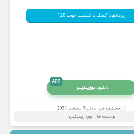
دانلود آهنگ با کیفیت خوب 128
ADS
دانلــود موزیــکیـــو
ریمیکس های ترند
9 سپتامبر 2023
برچسب ها :
الون ریمیکس