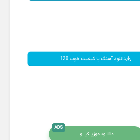
دانلود آهنگ با کیفیت خوب 128
ADS
دانلــود موزیــکیـــو