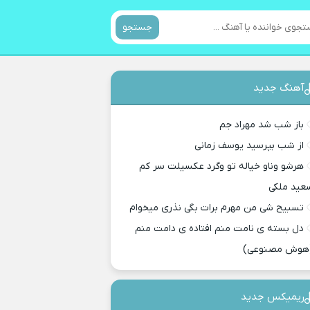
جستجو
آهنگ جدید
باز شب شد مهراد جم
از شب بپرسید یوسف زمانی
هرشو وناو خیاله تو وگرد عکسیلت سر کم
عید ملکی
تسبیح شی من مهرم برات بگی نذری میخوام
دل بسته ی نامت منم افتاده ی دامت منم
هوش مصنوعی)
ریمیکس جدید