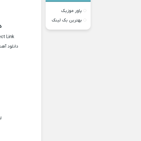
پاور موزیک
بهترین بک لینک
د
ect Link
دانلود آه
ا