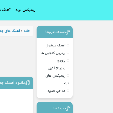
ریمیکس ترند
آهنگ ج
خانه
/
آهنگ های جد
دسته‌بندی‎‌‌ها
آهنگ پیشواز
برترین گلچین ها
بزودی
رپورتاژ آگهی
ریمیکس های
دانلود آهنگ جدی
ترند
مداحی جدید
پیوندها