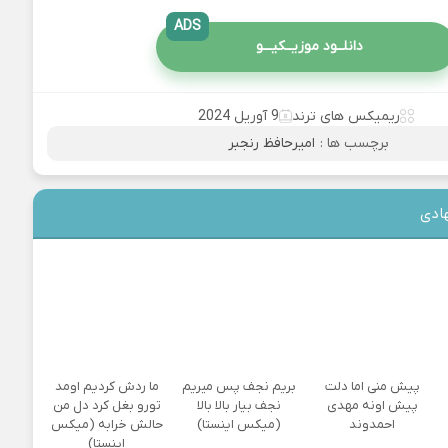
ADS
دانلــود موزیــکیـــو
ریمیکس های ترند
9 آوریل 2024
برچسب ها :
امیرحافظ رنجبر
ادی
پیش منی اما دلت
بریم نجف پس میریم
ما ردش کردیم اومد
پیش اونه مهدی
نجف بیار بالا بالا
تورو بغل کرد دل من
احمدوند
(میکس اینستا)
حالش خرابه (میکس
اینستا)