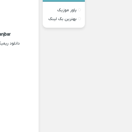
پاور موزیک
بهترین بک لینک
anjbar
دانلود ریم