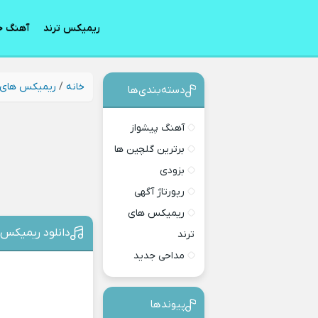
ریمیکس ترند
آهنگ ج
خانه
/
ریمیکس های 
دسته‌بندی‎‌‌ها
آهنگ پیشواز
برترین گلچین ها
بزودی
رپورتاژ آگهی
ریمیکس های
دانلود ریمیکس 
ترند
مداحی جدید
پیوندها