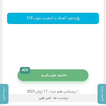
دانلود آهنگ با کیفیت خوب 128
ADS
دانلــود موزیــکیـــو
پست بعدی
پست قبلی
ریمیکس های ترند
17 ژوئن 2023
برچسب ها :
امیر قمی