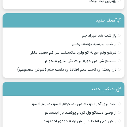
بهترین بک لینک
آهنگ جدید
باز شب شد مهراد جم
از شب بپرسید یوسف زمانی
هرشو وناو خیاله تو وگرد عکسیلت سر کم سعید ملکی
تسبیح شی من مهرم برات بگی نذری میخوام
دل بسته ی نامت منم افتاده ی دامت منم (هوش مصنوعی)
ریمیکس جدید
نشد بری آخر ا تو یاد من نمیخوام اکسو نمیزنم اکسو
از وقتی دستاتو ول کردم پونصد بار اینستاتو
پیش منی اما دلت پیش اونه مهدی احمدوند