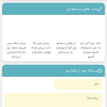
پست های پیشنهادی
نشد بری آخر ا تو
از وقتی دستاتو
پیش منی اما
بریم نجف پس
یاد من نمیخوام
ول کردم پونصد
دلت پیش اونه
میریم نجف بیار
اکسو نمیزنم
بار اینستاتو
مهدی احمدوند
بالا بالا (میکس
اکسو
اینستا)
دیدگاه خود را بگذارید