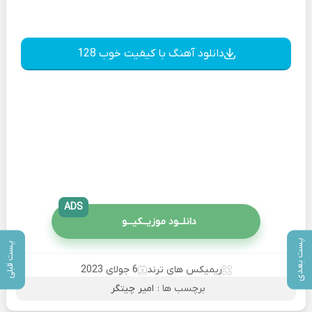
دانلود آهنگ با کیفیت خوب 128
ADS
دانلــود موزیــکیـــو
پست بعدی
پست قبلی
ریمیکس های ترند
6 جولای 2023
برچسب ها :
امیر چیتگر