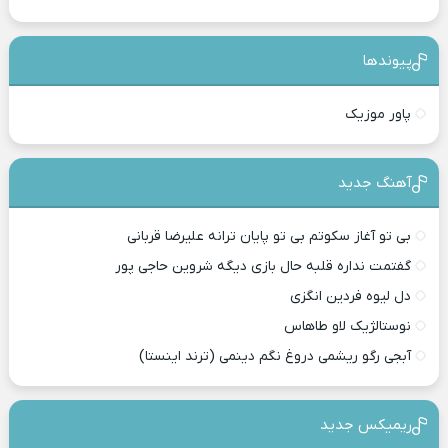
پیوندها
پاور موزیک
آهنگ جدید
بی تو آغاز سکوتم بی تو پایان ترانه علیرضا قربانی
گفتمت نداره قلبه حال بازی دیگه شروین حاجی پور
دل لیوه فردین انگزی
نوستالژیک لاو طاهاس
آبجی رگو ریشمی دروغ نگم دینمی (ترند اینستا)
ریمیکس جدید