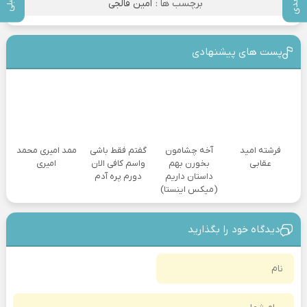
برچسب ها :
امین فالجی
پست های پیشنهادی
فرشته امید
آخه چشامون
گفتم فقط باشی
ممد امیری محمد
عقابی
بخورن بهم
واسم کافی الان
امیری
داستان داریم
دورم پره آدم
(میکس اینستا)
دیدگاه خود را بگذارید