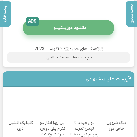
پست بعدی
پست قبلی
ADS
دانلــود موزیــکیـــو
آهنگ های جدید
27 آگوست 2023
برچسب ها :
محمد صالحی
پست های پیشنهادی
پتک شروین
قول میدم تا
این روزا انگار دو
گلینلیک افشین
حاجی پور
تهش کنارت
نفرم یکی دوس
آذری
بمونم قول بده تا
داره شلوغ کنه