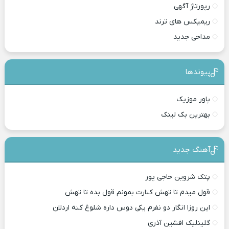
رپورتاژ آگهی
ریمیکس های ترند
مداحی جدید
پیوندها
پاور موزیک
بهترین بک لینک
آهنگ جدید
پتک شروین حاجی پور
قول میدم تا تهش کنارت بمونم قول بده تا تهش
این روزا انگار دو نفرم یکی دوس داره شلوغ کنه اردلان
گلینلیک افشین آذری