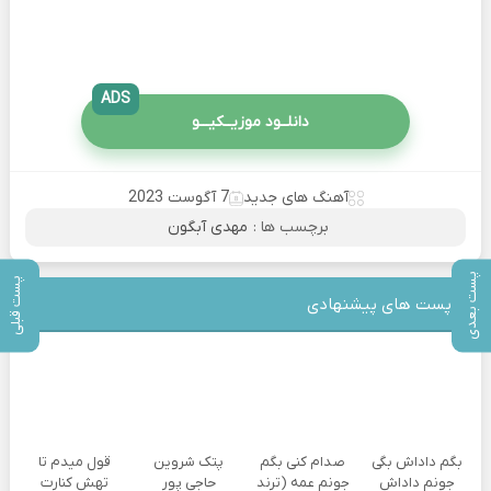
ADS
دانلــود موزیــکیـــو
آهنگ های جدید
7 آگوست 2023
برچسب ها :
مهدی آبگون
پست بعدی
پست قبلی
پست های پیشنهادی
بگم داداش بگی
صدام کنی بگم
پتک شروین
قول میدم تا
جونم داداش
جونم عمه (ترند
حاجی پور
تهش کنارت