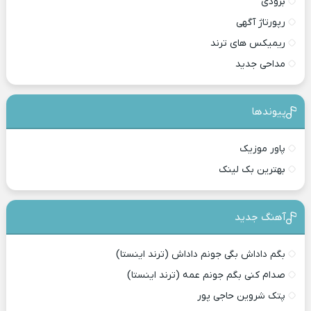
بزودی
رپورتاژ آگهی
ریمیکس های ترند
مداحی جدید
پیوندها
پاور موزیک
بهترین بک لینک
آهنگ جدید
بگم داداش بگی جونم داداش (ترند اینستا)
صدام کنی بگم جونم عمه (ترند اینستا)
پتک شروین حاجی پور