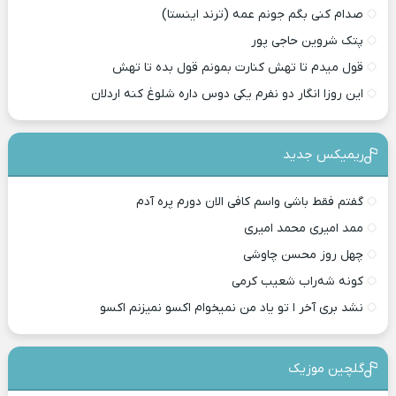
صدام کنی بگم جونم عمه (ترند اینستا)
پتک شروین حاجی پور
قول میدم تا تهش کنارت بمونم قول بده تا تهش
این روزا انگار دو نفرم یکی دوس داره شلوغ کنه اردلان
ریمیکس جدید
گفتم فقط باشی واسم کافی الان دورم پره آدم
ممد امیری محمد امیری
چهل روز محسن چاوشی
کونه شه‌راب شعیب کرمی
نشد بری آخر ا تو یاد من نمیخوام اکسو نمیزنم اکسو
گلچین موزیک