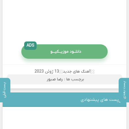
ADS
دانلــود موزیــکیـــو
آهنگ های جدید
13 ژوئن 2023
برچسب ها :
رضا صبور
پست بعدی
پست قبلی
پست های پیشنهادی