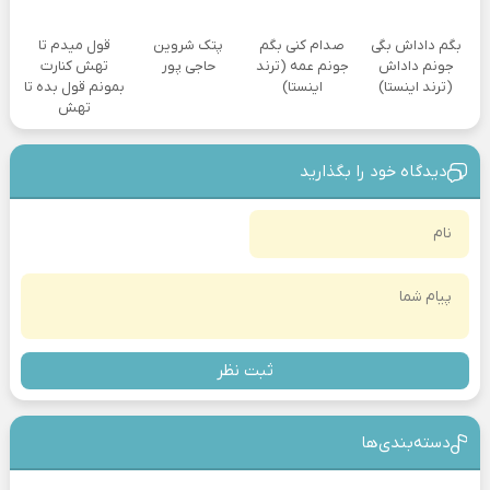
بگم داداش بگی
صدام کنی بگم
پتک شروین
قول میدم تا
جونم داداش
جونم عمه (ترند
حاجی پور
تهش کنارت
(ترند اینستا)
اینستا)
بمونم قول بده تا
تهش
دیدگاه خود را بگذارید
ثبت نظر
دسته‌بندی‎‌‌ها