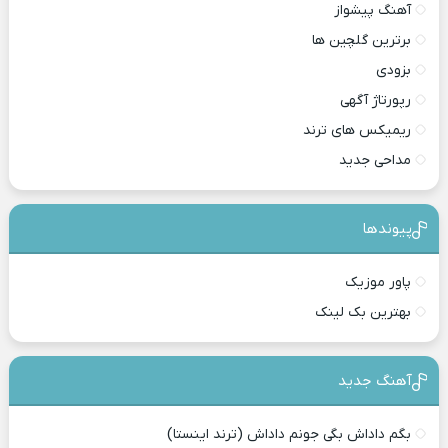
آهنگ پیشواز
برترین گلچین ها
بزودی
رپورتاژ آگهی
ریمیکس های ترند
مداحی جدید
پیوندها
پاور موزیک
بهترین بک لینک
آهنگ جدید
بگم داداش بگی جونم داداش (ترند اینستا)