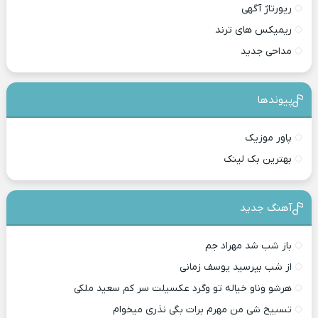
رپورتاژ آگهی
ریمیکس های ترند
مداحی جدید
پیوندها
پاور موزیک
بهترین بک لینک
آهنگ جدید
باز شب شد مهراد جم
از شب بپرسید یوسف زمانی
هرشو وناو خیاله تو وگرد عکسیلت سر کم سعید ملکی
تسبیح شی من مهرم برات بگی نذری میخوام