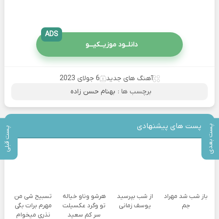
ADS
دانلــود موزیــکیـــو
آهنگ های جدید
6 جولای 2023
برچسب ها :
بهنام حسن زاده
پست های پیشنهادی
پست بعدی
پست قبلی
باز شب شد مهراد
از شب بپرسید
هرشو وناو خیاله
تسبیح شی من
جم
یوسف زمانی
تو وگرد عکسیلت
مهرم برات بگی
سر کم سعید
نذری میخوام