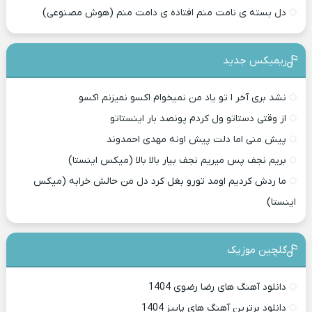
دل بسته ی نامت منم افتاده ی دامت منم (هوش مصنوعی)
ریمیکس جدید
نشد بری آخر ا تو یاد من نمیخوام اکسو نمیزنم اکسو
از وقتی دستاتو ول کردم پونصد بار اینستاتو
پیش منی اما دلت پیش اونه مهدی احمدوند
بریم نجف پس میریم نجف بیار بالا بالا (میکس اینستا)
ما ردش کردیم اومد تورو بغل کرد دل من حالش خرابه (میکس
اینستا)
گلچین موزیک
دانلود آهنگ های رضا رضوی 1404
دانلود برترین آهنگ های پاییز 1404