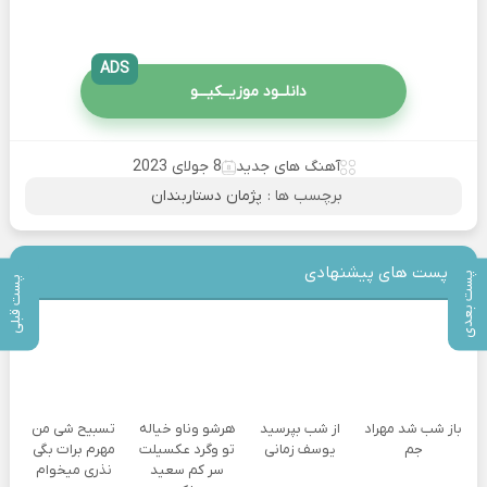
ADS
دانلــود موزیــکیـــو
آهنگ های جدید
8 جولای 2023
برچسب ها :
پژمان دستاربندان
پست های پیشنهادی
پست بعدی
پست قبلی
باز شب شد مهراد
از شب بپرسید
هرشو وناو خیاله
تسبیح شی من
جم
یوسف زمانی
تو وگرد عکسیلت
مهرم برات بگی
سر کم سعید
نذری میخوام