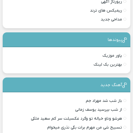
رپورتاژ آگهی
ریمیکس های ترند
مداحی جدید
پیوندها
پاور موزیک
بهترین بک لینک
آهنگ جدید
باز شب شد مهراد جم
از شب بپرسید یوسف زمانی
هرشو وناو خیاله تو وگرد عکسیلت سر کم سعید ملکی
تسبیح شی من مهرم برات بگی نذری میخوام