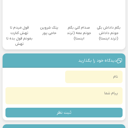
بگم داداش بگی
صدام کنی بگم
پتک شروین
قول میدم تا
جونم داداش
جونم عمه (ترند
حاجی پور
تهش کنارت
(ترند اینستا)
اینستا)
بمونم قول بده تا
تهش
دیدگاه خود را بگذارید
ثبت نظر