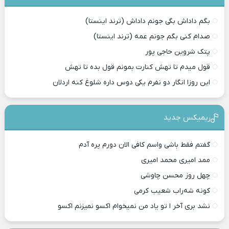
بگم داداش بگی جونم داداش (ترند اینستا)
صدام کنی بگم جونم عمه (ترند اینستا)
پتک شروین حاجی پور
قول میدم تا تهش کنارت بمونم قول بده تا تهش
این روزا انگار دو نفرم یکی دوس داره شلوغ کنه اردلان
ریمیکس جدید
گفتم فقط باشی واسم کافی الان دورم پره آدم
ممد امیری محمد امیری
چهل روز محسن چاوشی
کونه شه‌راب شعیب کرمی
نشد بری آخر ا تو یاد من نمیخوام اکسو نمیزنم اکسو