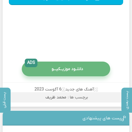
ADS
دانلــود موزیــکیـــو
آهنگ های جدید
6 آگوست 2023
پست بعدی
پست قبلی
برچسب ها :
محمد ظریف
پست های پیشنهادی