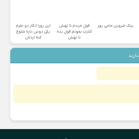
پتک شروین حاجی پور
قول میدم تا تهش
این روزا انگار دو نفرم
کنارت بمونم قول بده
یکی دوس داره شلوغ
تا تهش
کنه اردلان
ذارید