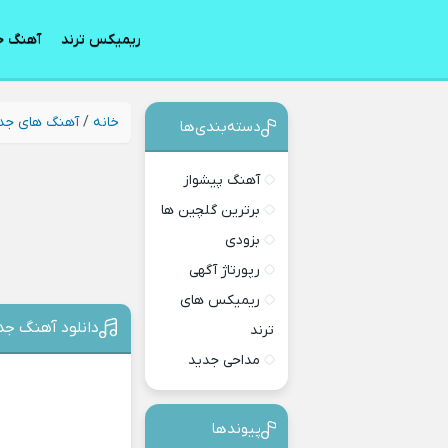
ریمیکس ترند
آهنگ ج
خانه
/
آهنگ های جد
دسته‌بندی‎‌‌ها
آهنگ پیشواز
برترین گلچین ها
بزودی
رپورتاژ آگهی
ریمیکس های
دانلود آهنگ جد
ترند
مداحی جدید
پیوندها