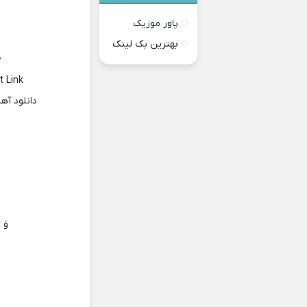
پاور موزیک
بهترین بک لینک
د
t Link
دانلود آ
وَ