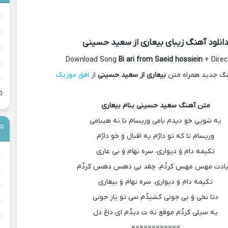
انلود آهنگ زیبای بیعاری از سعید حسینی
Download Song
Bi ari from Saeid hossiein
+ Direc
هنگ جدید همراه متن
بیعاری از سعید حسینی
از
افق موزیک
ا
متن آهنگ سعید حسینی بنام بیعاری
یه شویی خو دیدم بامی وریسام تا نه هیبامی
وریسام تا که تو دارُم یه اقبال وَ خو دارُم
تکیمه دام وَ دیواری، سره نهام وَ بی عاری
 یادت مهس مهس کردُم، چقد بی دهس دهس کردُم
تکیمه دام وَ دیواری، سره نهام وَ بیعاری
دتا نخی وَ بی جونی کشیدُم سی تو یار جونی
یه سیلی کردُم موقع نه ت دیدُم ای داغ دل
============