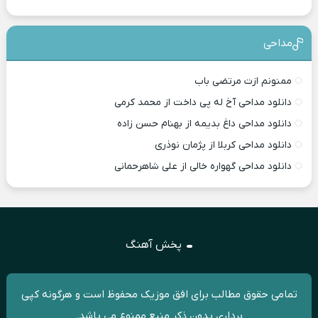
مداحی
ممنونم ازت مرتضی باب
دانلود مداحی آخ له پی داخت از محمد کرمی
دانلود مداحی داغ بدیمه از بهنام حسن زاده
دانلود مداحی کربلا از پژمان نوذری
دانلود مداحی گهواره خالی از علی شاهرحمانی
پخش آهنگ
تمامی حقوق مطالب برای افق موزیک محفوظ است و هرگونه کپی
برداری بدون ذکر منبع ممنوع می باشد.