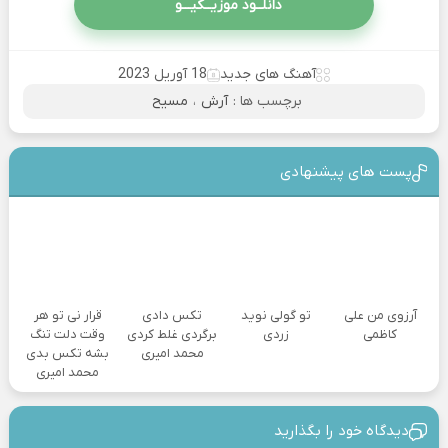
دانلــود موزیــکیـــو
آهنگ های جدید
18 آوریل 2023
برچسب ها :
آرش
،
مسیح
پست های پیشنهادی
آرزوی من علی
تو گولی نوید
تکس دادی
قرار نی تو هر
کاظمی
زردی
برگردی غلط کردی
وقت دلت تنگ
محمد امیری
بشه تکس بدی
محمد امیری
دیدگاه خود را بگذارید