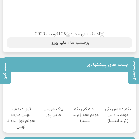
آهنگ های جدید
25 آگوست 2023
برچسب ها :
علی بیرو
پست بعدی
پست های پیشنهادی
پست قبلی
بگم داداش بگی
صدام کنی بگم
پتک شروین
قول میدم تا
جونم داداش
جونم عمه (ترند
حاجی پور
تهش کنارت
(ترند اینستا)
اینستا)
بمونم قول بده تا
تهش