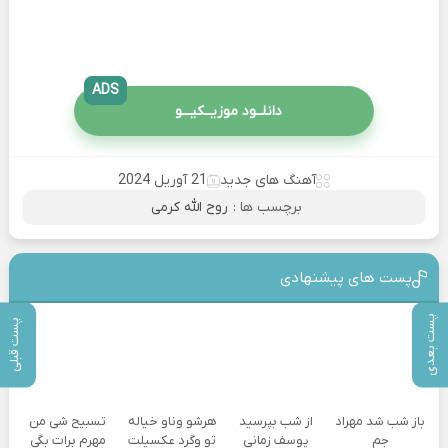
ADS
دانلــود موزیــکیـــو
آهنگ های جدید
21 آوریل 2024
برچسب ها :
روح الله کرمی
پست های پیشنهادی
پست بعدی
پست قبلی
باز شب شد مهراد
از شب بپرسید
هرشو وناو خیاله
تسبیح شی من
جم
یوسف زمانی
تو وگرد عکسیلت
مهرم برات بگی