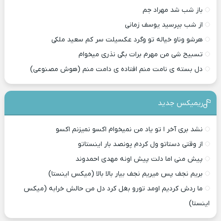
باز شب شد مهراد جم
از شب بپرسید یوسف زمانی
هرشو وناو خیاله تو وگرد عکسیلت سر کم سعید ملکی
تسبیح شی من مهرم برات بگی نذری میخوام
دل بسته ی نامت منم افتاده ی دامت منم (هوش مصنوعی)
ریمیکس جدید
نشد بری آخر ا تو یاد من نمیخوام اکسو نمیزنم اکسو
از وقتی دستاتو ول کردم پونصد بار اینستاتو
پیش منی اما دلت پیش اونه مهدی احمدوند
بریم نجف پس میریم نجف بیار بالا بالا (میکس اینستا)
ما ردش کردیم اومد تورو بغل کرد دل من حالش خرابه (میکس
اینستا)