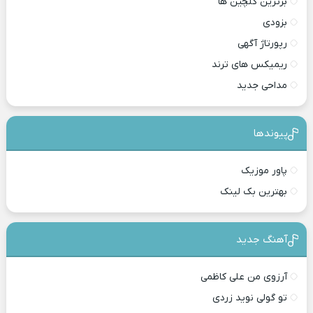
برترین گلچین ها
بزودی
رپورتاژ آگهی
ریمیکس های ترند
مداحی جدید
پیوندها
پاور موزیک
بهترین بک لینک
آهنگ جدید
آرزوی من علی کاظمی
تو گولی نوید زردی