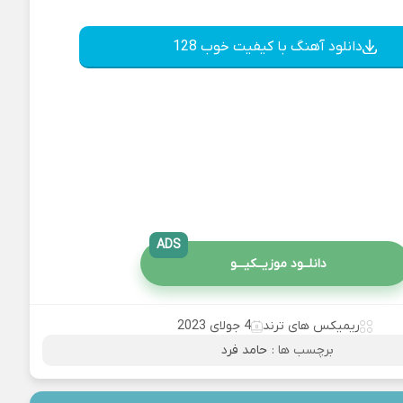
دانلود آهنگ با کیفیت خوب 128
ADS
دانلــود موزیــکیـــو
ریمیکس های ترند
4 جولای 2023
برچسب ها :
حامد فرد