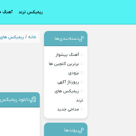
ریمیکس ترند
آهنگ ج
خانه
/
ریمیکس های 
دسته‌بندی‎‌‌ها
آهنگ پیشواز
برترین گلچین ها
بزودی
رپورتاژ آگهی
ریمیکس های
دانلود ریمیکس ا
ترند
مداحی جدید
پیوندها