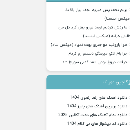
بریم نجف پس میریم نجف بیار بالا بالا
میکس اینستا)
ما ردش کردیم اومد تورو بغل کرد دل من
الش خرابه (میکس اینستا)
هوا بارونیه مو چتری بهت نمیاد (میکس شاد)
چرا بام الکی میجنگی دستتو رو کردم
حرفات دروغ بودن انقد گفتی سوراخ شد
گلچین موزیک
دانلود آهنگ های رضا رضوی 1404
دانلود برترین آهنگ های پاییز 1404
دانلود تمام آهنگ های دمت آکالین 2025
دانلود کد پیشواز های بی کلام 1404