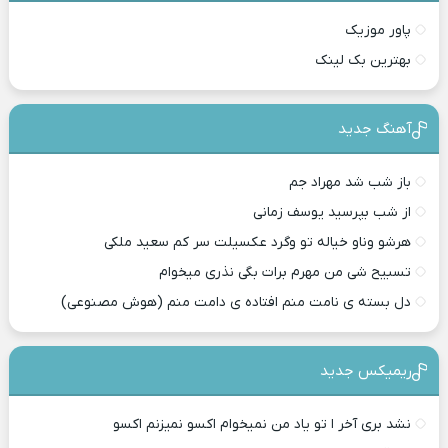
پاور موزیک
بهترین بک لینک
آهنگ جدید
باز شب شد مهراد جم
از شب بپرسید یوسف زمانی
هرشو وناو خیاله تو وگرد عکسیلت سر کم سعید ملکی
تسبیح شی من مهرم برات بگی نذری میخوام
دل بسته ی نامت منم افتاده ی دامت منم (هوش مصنوعی)
ریمیکس جدید
نشد بری آخر ا تو یاد من نمیخوام اکسو نمیزنم اکسو