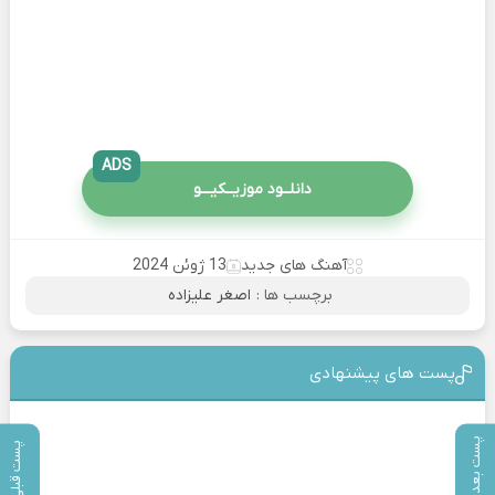
ADS
دانلــود موزیــکیـــو
آهنگ های جدید
13 ژوئن 2024
برچسب ها :
اصغر علیزاده
پست های پیشنهادی
پست بعدی
پست قبلی