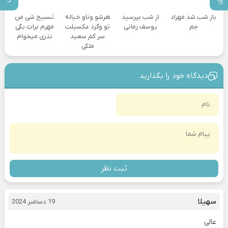
باز شب شد مهراد
از شب بپرسید
هرشو وناو خیاله
تسبیح شی من
جم
یوسف زمانی
تو وگرد عکسیلت
مهرم برات بگی
سر کم سعید
نذری میخوام
ملکی
دیدگاه خود را بگذارید
ثبت نظر
سهیلا
19 دسامبر 2024
عالی