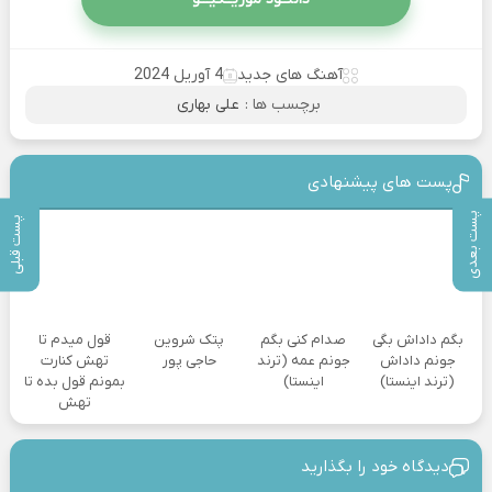
آهنگ های جدید
4 آوریل 2024
برچسب ها :
علی بهاری
پست های پیشنهادی
پست بعدی
پست قبلی
بگم داداش بگی
صدام کنی بگم
پتک شروین
قول میدم تا
جونم داداش
جونم عمه (ترند
حاجی پور
تهش کنارت
(ترند اینستا)
اینستا)
بمونم قول بده تا
تهش
دیدگاه خود را بگذارید