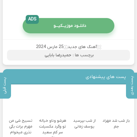
ADS
دانلــود موزیــکیـــو
آهنگ های جدید
25 مارس 2024
برچسب ها :
حمیدرضا بابایی
پست های پیشنهادی
پست بعدی
پست قبلی
باز شب شد مهراد
از شب بپرسید
هرشو وناو خیاله
تسبیح شی من
جم
یوسف زمانی
تو وگرد عکسیلت
مهرم برات بگی
سر کم سعید
نذری میخوام