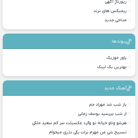
رپورتاژ آگهی
ریمیکس های ترند
مداحی جدید
پیوندها
پاور موزیک
بهترین بک لینک
آهنگ جدید
باز شب شد مهراد جم
از شب بپرسید یوسف زمانی
هرشو وناو خیاله تو وگرد عکسیلت سر کم سعید ملکی
تسبیح شی من مهرم برات بگی نذری میخوام