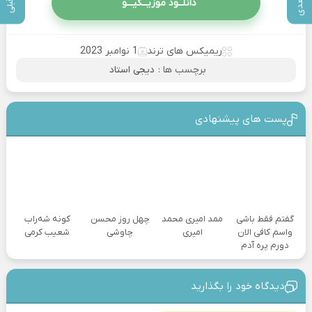
دانلــود موزیــکیـــو
ریمیکس های ترند
1 نوامبر 2023
برچسب ها :
دیجی استاد
پست های پیشنهادی
گفتم فقط باشی
ممد امیری محمد
چهل روز محسن
کونه شه‌راب
واسم کافی الان
امیری
چاوشی
شعیب کرمی
دورم پره آدم
دیدگاه خود را بگذارید