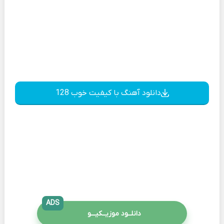
دانلود آهنگ با کیفیت خوب 128
ADS
دانلــود موزیــکیـــو