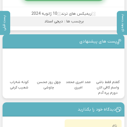
ریمیکس های ترند
10 ژانویه 2024
پست بعدی
پست قبلی
برچسب ها :
دیجی استاد
پست های پیشنهادی
گفتم فقط باشی
ممد امیری محمد
چهل روز محسن
کونه شه‌راب
واسم کافی الان
امیری
چاوشی
شعیب کرمی
دورم پره آدم
دیدگاه خود را بگذارید