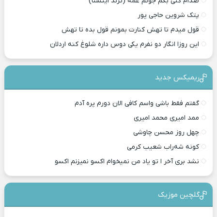
صدام کنی بگم جونم عمه (ترند اینستا)
پتک شروین حاجی پور
قول میدم تا تهش کنارت بمونم قول بده تا تهش
این روزا انگار دو نفرم یکی دوس داره شلوغ کنه اردلان
ریمیکس جدید
گفتم فقط باشی واسم کافی الان دورم پره آدم
ممد امیری محمد امیری
چهل روز محسن چاوشی
کونه شه‌راب شعیب کرمی
نشد بری آخر ا تو یاد من نمیخوام اکسو نمیزنم اکسو
گلچین موزیک