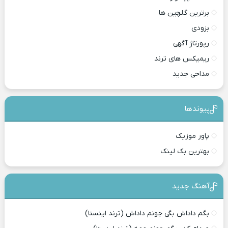
برترین گلچین ها
بزودی
رپورتاژ آگهی
ریمیکس های ترند
مداحی جدید
پیوندها
پاور موزیک
بهترین بک لینک
آهنگ جدید
بگم داداش بگی جونم داداش (ترند اینستا)