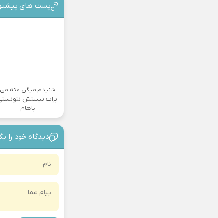
پست های پیشنه
شنیدم میگن مثه من
برات نیستش نتونستی
باهام
دیدگاه خود را بگ