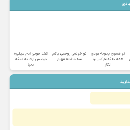
ادی
تو همون یدونه بودی
تو خونمی روحمی پاکم
انقد خوبی آدم میگیره
همه جا گفتم کنار تو
شه حافظه مهیار
حرصش ازت نه دیگه
انگار
دنیا
ذارید