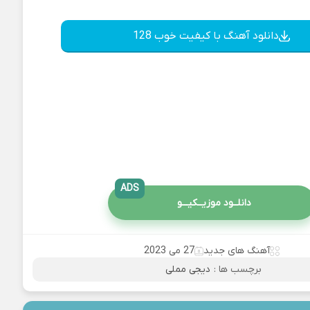
دانلود آهنگ با کیفیت خوب 128
ADS
دانلــود موزیــکیـــو
آهنگ های جدید
27 می 2023
برچسب ها :
دیجی مملی