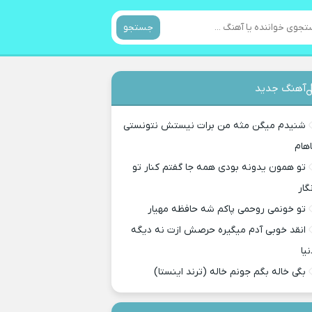
جستجو
آهنگ جدید
شنیدم میگن مثه من برات نیستش نتونستی
اهام
تو همون یدونه بودی همه جا گفتم کنار تو
گار
تو خونمی روحمی پاکم شه حافظه مهیار
انقد خوبی آدم میگیره حرصش ازت نه دیگه
نیا
بگی خاله بگم جونم خاله (ترند اینستا)