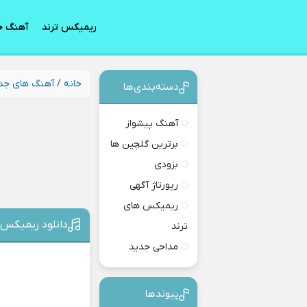
ریمیکس ترند
آهنگ ج
خانه
/
آهنگ های جد
دسته‌بندی‎‌‌ها
آهنگ پیشواز
برترین گلچین ها
بزودی
رپورتاژ آگهی
ریمیکس های
دانلود ریمیکس
ترند
مداحی جدید
پیوندها