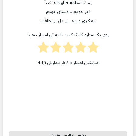
「•• ♡ofogh-mudic.ir ♡••」
آخر خودم با دستای خودم
یه کاری واسه این دل بی طاقت
روی یک ستاره کلیک کنید تا به آن امتیاز دهید!
میانگین امتیاز
5
/ 5. شمارش آرا:
4
پخش آنلاین موزیک