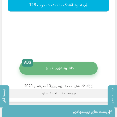
دانلود آهنگ با کیفیت خوب 128
ADS
دانلــود موزیــکیـــو
آهنگ های جدید
،
بزودی
13 سپتامبر 2023
پست بعدی
پست قبلی
برچسب ها :
احمد سلو
پست های پیشنهادی