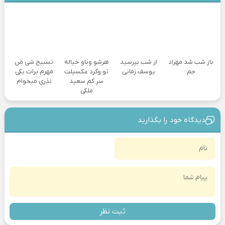
باز شب شد مهراد
از شب بپرسید
هرشو وناو خیاله
تسبیح شی من
جم
یوسف زمانی
تو وگرد عکسیلت
مهرم برات بگی
سر کم سعید
نذری میخوام
ملکی
دیدگاه خود را بگذارید
ثبت نظر