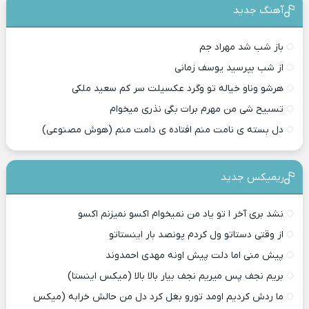
آهنگ جدید
باز شب شد مهراد جم
از شب بپرسید یوسف زمانی
هرشو وناو خیاله تو وگرد عکسیلت سر کم سعید ملکی
تسبیح شی من مهرم برات بگی نذری میخوام
دل بسته ی نامت منم افتاده ی دامت منم (هوش مصنوعی)
ریمیکس جدید
نشد بری آخر ا تو یاد من نمیخوام اکسو نمیزنم اکسو
از وقتی دستاتو ول کردم پونصد بار اینستاتو
پیش منی اما دلت پیش اونه مهدی احمدوند
بریم نجف پس میریم نجف بیار بالا بالا (میکس اینستا)
ما ردش کردیم اومد تورو بغل کرد دل من حالش خرابه (میکس