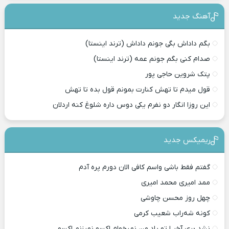
آهنگ جدید
بگم داداش بگی جونم داداش (ترند اینستا)
صدام کنی بگم جونم عمه (ترند اینستا)
پتک شروین حاجی پور
قول میدم تا تهش کنارت بمونم قول بده تا تهش
این روزا انگار دو نفرم یکی دوس داره شلوغ کنه اردلان
ریمیکس جدید
گفتم فقط باشی واسم کافی الان دورم پره آدم
ممد امیری محمد امیری
چهل روز محسن چاوشی
کونه شه‌راب شعیب کرمی
نشد بری آخر ا تو یاد من نمیخوام اکسو نمیزنم اکسو