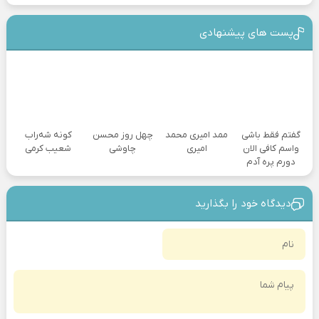
پست های پیشنهادی
گفتم فقط باشی
ممد امیری محمد
چهل روز محسن
کونه شه‌راب
واسم کافی الان
امیری
چاوشی
شعیب کرمی
دورم پره آدم
دیدگاه خود را بگذارید