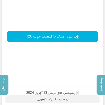
دانلود آهنگ با کیفیت خوب 128
پست بعدی
پست قبلی
ریمیکس های ترند
23 آوریل 2024
برچسب ها :
رضا تیموری