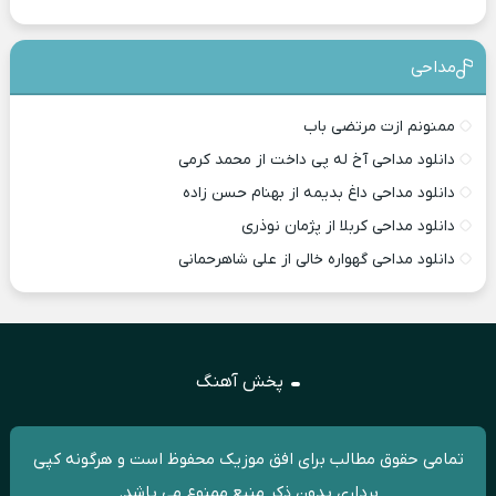
مداحی
ممنونم ازت مرتضی باب
دانلود مداحی آخ له پی داخت از محمد کرمی
دانلود مداحی داغ بدیمه از بهنام حسن زاده
دانلود مداحی کربلا از پژمان نوذری
دانلود مداحی گهواره خالی از علی شاهرحمانی
پخش آهنگ
تمامی حقوق مطالب برای افق موزیک محفوظ است و هرگونه کپی
برداری بدون ذکر منبع ممنوع می باشد.