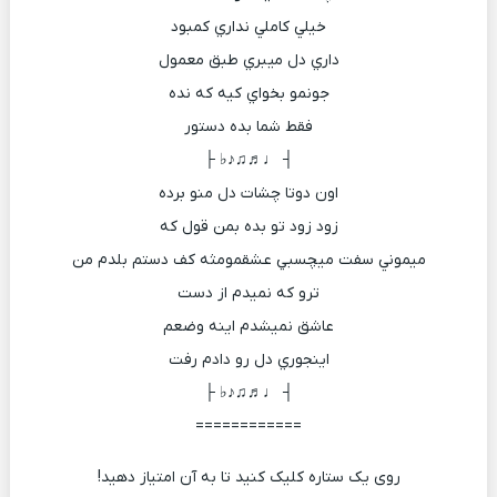
خيلي كاملي نداري كمبود
داري دل ميبري طبق معمول
جونمو بخواي كيه كه نده
فقط شما بده دستور
┤ ♩♬♫♪♭ ├
اون دوتا چشات دل منو برده
زود زود تو بده بمن قول كه
ميموني سفت ميچسبي عشقمومثه كف دستم بلدم من
ترو كه نميدم از دست
عاشق نميشدم اينه وضعم
اينجوري دل رو دادم رفت
┤ ♩♬♫♪♭ ├
============
روی یک ستاره کلیک کنید تا به آن امتیاز دهید!