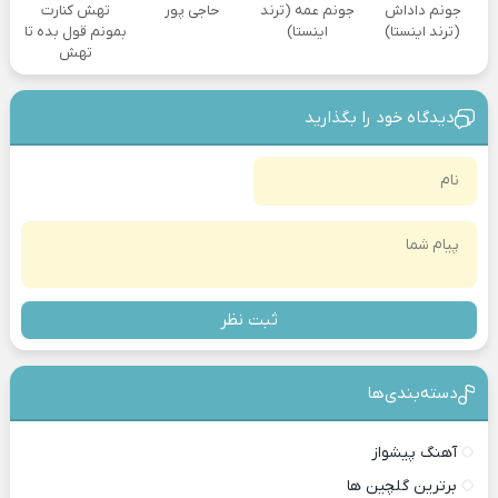
جونم داداش
جونم عمه (ترند
حاجی پور
تهش کنارت
(ترند اینستا)
اینستا)
بمونم قول بده تا
تهش
دیدگاه خود را بگذارید
ثبت نظر
دسته‌بندی‎‌‌ها
آهنگ پیشواز
برترین گلچین ها