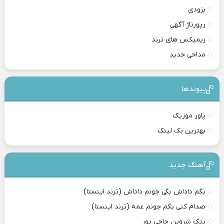
بزودی
رپورتاژ آگهی
ریمیکس های ترند
مداحی جدید
پیوندها
پاور موزیک
بهترین بک لینک
آهنگ جدید
بگم داداش بگی جونم داداش (ترند اینستا)
صدام کنی بگم جونم عمه (ترند اینستا)
پتک شروین حاجی پور