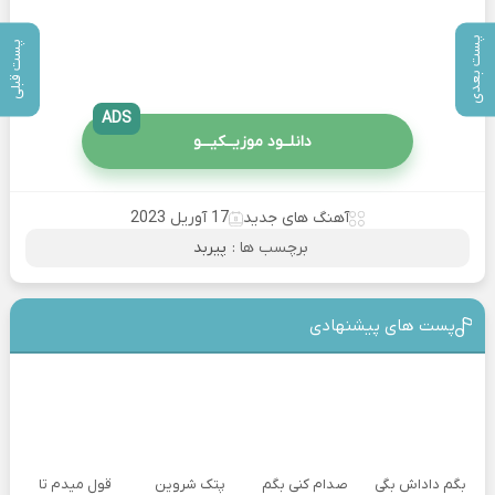
پست بعدی
پست قبلی
ADS
دانلــود موزیــکیـــو
آهنگ های جدید
17 آوریل 2023
برچسب ها :
پیربد
پست های پیشنهادی
بگم داداش بگی
صدام کنی بگم
پتک شروین
قول میدم تا