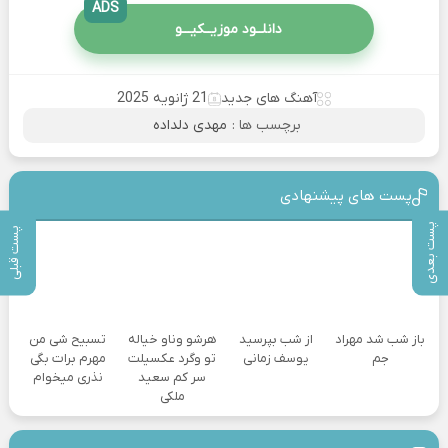
ADS
دانلــود موزیــکیـــو
آهنگ های جدید
21 ژانویه 2025
برچسب ها :
مهدی دلداده
پست های پیشنهادی
پست بعدی
پست قبلی
باز شب شد مهراد
از شب بپرسید
هرشو وناو خیاله
تسبیح شی من
جم
یوسف زمانی
تو وگرد عکسیلت
مهرم برات بگی
سر کم سعید
نذری میخوام
ملکی