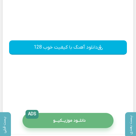
دانلود آهنگ با کیفیت خوب 128
ADS
پست بعدی
پست قبلی
دانلــود موزیــکیـــو