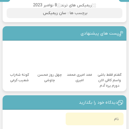
ریمیکس های ترند
8 نوامبر 2023
برچسب ها :
سان ریمیکس
پست های پیشنهادی
گفتم فقط باشی
ممد امیری محمد
چهل روز محسن
کونه شه‌راب
واسم کافی الان
امیری
چاوشی
شعیب کرمی
دورم پره آدم
دیدگاه خود را بگذارید