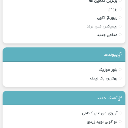
برترین گلچین ها
بزودی
رپورتاژ آگهی
ریمیکس های ترند
مداحی جدید
پیوندها
پاور موزیک
بهترین بک لینک
آهنگ جدید
آرزوی من علی کاظمی
تو گولی نوید زردی