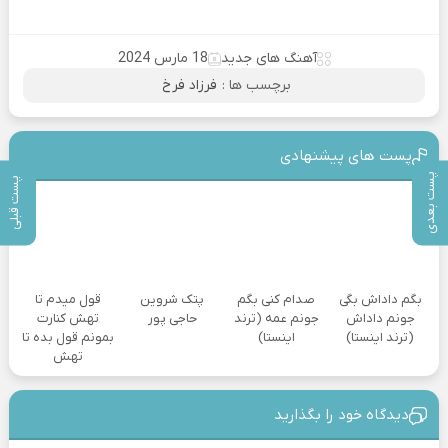
آهنگ های جدید
18 مارس 2024
برچسب ها :
فرزاد فرخ
پست های پیشنهادی
پست بعدی
پست قبلی
بگم داداش بگی
صدام کنی بگم
پتک شروین
قول میدم تا
جونم داداش
جونم عمه (ترند
حاجی پور
تهش کنارت
(ترند اینستا)
اینستا)
بمونم قول بده تا
تهش
دیدگاه خود را بگذارید