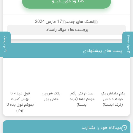
دانلــود موزیــکیـــو
آهنگ های جدید
17 مارس 2024
برچسب ها :
میلاد راستاد
پست بعدی
پست قبلی
پست های پیشنهادی
بگم داداش بگی
صدام کنی بگم
پتک شروین
قول میدم تا
جونم داداش
جونم عمه (ترند
حاجی پور
تهش کنارت
(ترند اینستا)
اینستا)
بمونم قول بده تا
تهش
دیدگاه خود را بگذارید