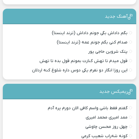
آهنگ جدید
بگم داداش بگی جونم داداش (ترند اینستا)
صدام کنی بگم جونم عمه (ترند اینستا)
پتک شروین حاجی پور
قول میدم تا تهش کنارت بمونم قول بده تا تهش
این روزا انگار دو نفرم یکی دوس داره شلوغ کنه اردلان
ریمیکس جدید
گفتم فقط باشی واسم کافی الان دورم پره آدم
ممد امیری محمد امیری
چهل روز محسن چاوشی
کونه شه‌راب شعیب کرمی