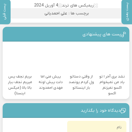
پست بعدی
ریمیکس های ترند
4 آوریل 2024
پست قبلی
برچسب ها :
علی احمدیانی
پست های پیشنهادی
نشد بری آخر ا تو
از وقتی دستاتو
پیش منی اما
بریم نجف پس
یاد من نمیخوام
ول کردم پونصد
دلت پیش اونه
میریم نجف بیار
اکسو نمیزنم
بار اینستاتو
مهدی احمدوند
بالا بالا (میکس
اکسو
اینستا)
دیدگاه خود را بگذارید