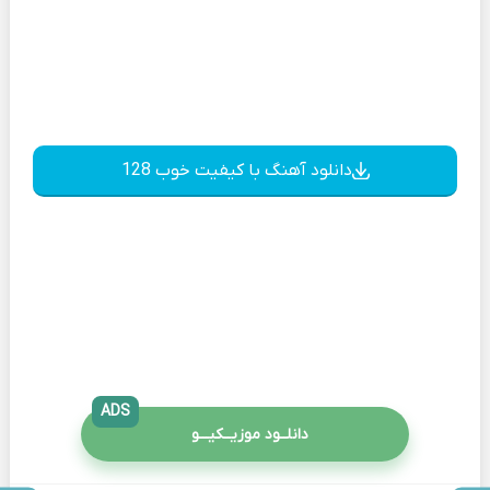
دانلود آهنگ با کیفیت خوب 128
ADS
دانلــود موزیــکیـــو